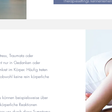
Therapiesettings kennenlerne
ress, Traumata oder
ht nur in Gedanken oder
ret im Körper. Häufig treten
obwohl keine rein körperliche
s können beispielsweise über
örperliche Reaktionen
Körper uns durch diese Symptome