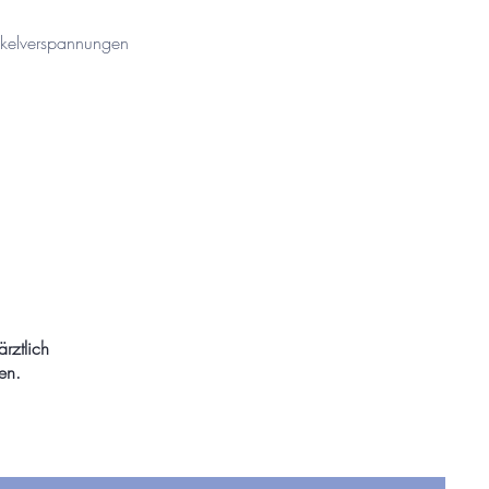
kelverspannungen
rztlich
en.