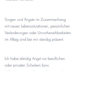
Sorgen und Ängste im Zusammenhang
mit neuen Lebenssituationen, persönlichen
Veränderungen oder Unvorhersehbarkeiten
im Alltag sind bei mir ständig präsent.
Ich habe ständig Angst vor beruflichen
oder privaten Scheitern bzw.
Anforderungen nicht gerecht zu werden.
Intensive Sorgen um die eigene
Gesundheit oder die Gesundheit
nahestehender Menschen nehmen